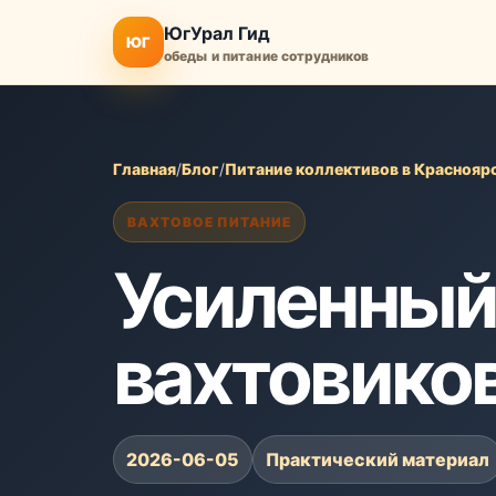
ЮгУрал Гид
ЮГ
обеды и питание сотрудников
Главная
/
Блог
/
Питание коллективов в Краснояр
ВАХТОВОЕ ПИТАНИЕ
Усиленный
вахтовико
2026-06-05
Практический материал