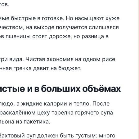
тов.
ые быстрые в готовке. Но насыщают хуже
качеством, на выходе получается слипшаяся
в пшеницы стоят дороже, но разница в
три вида. Чистая экономия на одном рисе
янная гречка давит на бюджет.
истые и в больших объёмах
людо, а жидкие калории и тепло. После
 раскалённом цеху тарелка горячего супа
ьона из пакетика.
Вахтовый суп должен быть густым: много