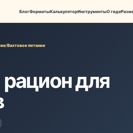
Блог
Форматы
Калькулятор
Инструменты
О гиде
Разм
ске
/
Вахтовое питание
 рацион для
в