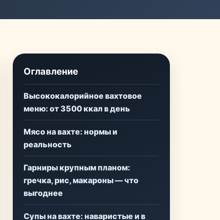
Оглавление
Высококалорийное вахтовое
меню: от 3500 ккал в день
Мясо на вахте: нормы и
реальность
Гарниры крупным планом:
гречка, рис, макароны — что
выгоднее
Супы на вахте: наваристые и в