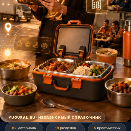
YUGURAL.RU · НЕЗАВИСИМЫЙ СПРАВОЧНИК
82
материала
19
разделов
5
практических