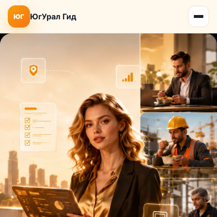
ЮгУрал Гид
ЮГ