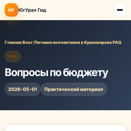
ЮгУрал Гид
ЮГ
Главная
/
Блог
/
Питание коллективов в Красноярске
/
FAQ
FAQ
Вопросы по бюджету
2026-05-01
Практический материал